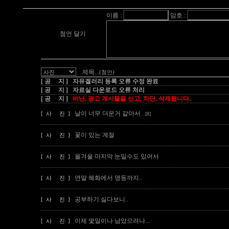
이름 :
암호 :
첨언 달기
제목
...(첨언)
[ 공 지 ] 자유겔러리 등록 오류 수정 완료
[ 공 지 ] 자료실 다운로드 오류 처리
[ 공 지 ]
비난, 광고 게시물을 신고, 차단, 삭제됩니다.
날이 너무 더운거 같아서
[ 사 진 ]
..[8]
꽃이 있는 계절
[ 사 진 ]
올겨울 마지막 눈일수도 있어서
[ 사 진 ]
연말 혜화에서 명동까지..
[ 사 진 ]
공부하기 싫다보니..
[ 사 진 ]
이제 몇일이나 남았으려나...
[ 사 진 ]