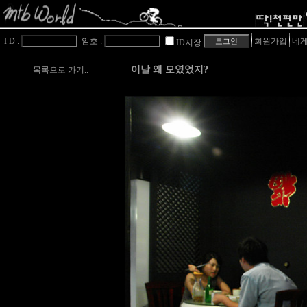
I D :
암호 :
회원가입
네게
ID저장
이날 왜 모였었지?
목록으로 가기..