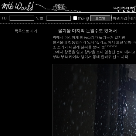
I D :
암호 :
회원가입
네게
ID저장
올겨울 마지막 눈일수도 있어서
목록으로 가기..
밖에서 이상하게 천둥소리가 들리는거 같지만
한겨울에 천둥번개가 있나?싶기도 해서 보던 영화 마
또 소리가 나길래 날씨를 보니 '눈' ???????
그래서 창문을 열고 창밖을 보니 엄청난 눈이 내리고
부랴 부랴 카메라 챙겨서 동네 한바퀴 산보 시작..