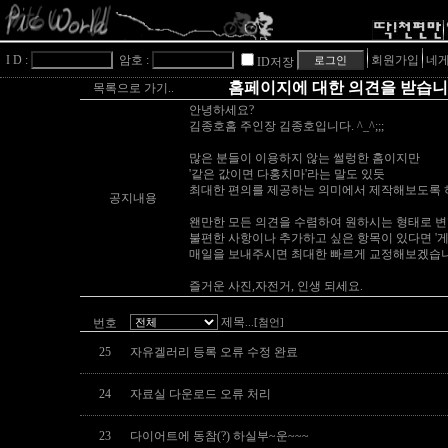
I D :
암호 :
회원가입
네게
ID저장
홈페이지에 대한 의견을 받습니
목록으로 가기..
안녕하세요?
김종호홈 주인장 김종호입니다. ^_^;;;
많은 분들이 이용하지 않는 썰렁한 홈이지만
'같은 값이면 다홍치마'라는 말도 있듯
최대한 편의를 제공하는 의미에서 제작해보도록 
공지내용
왠만한 모든 의견을 수렴하여 원하시는 형태로 변
불편한 사항이나 추가하고 싶은 항목이 있다면 '
매일을 보내주시면 최대한 빠르게 교정해보겠습니
즐거운 사진,자전거, 인생 되세요.
제목
번호
...[첨언]
25
자유겔러리 등록 오류 수정 완료
24
자료실 다운로드 오류 처리
23
다이어트에 동참(?) 하실부~운~~~