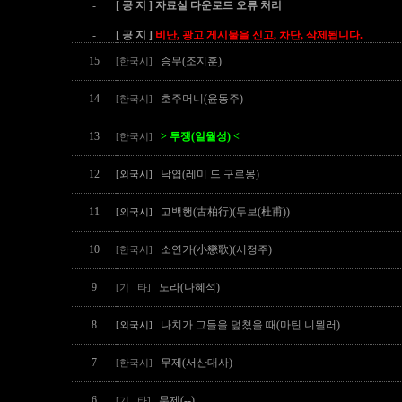
-
[ 공 지 ] 자료실 다운로드 오류 처리
-
[ 공 지 ]
비난, 광고 게시물을 신고, 차단, 삭제됩니다.
15
승무(조지훈)
[한국시]
14
호주머니(윤동주)
[한국시]
13
> 투쟁(일월성) <
[한국시]
12
낙엽(레미 드 구르몽)
[외국시]
11
고백행(古柏行)(두보(杜甫))
[외국시]
10
소연가(小戀歌)(서정주)
[한국시]
9
노라(나혜석)
[기 타]
8
나치가 그들을 덮쳤을 때(마틴 니묄러)
[외국시]
7
무제(서산대사)
[한국시]
6
무제(--)
[기 타]