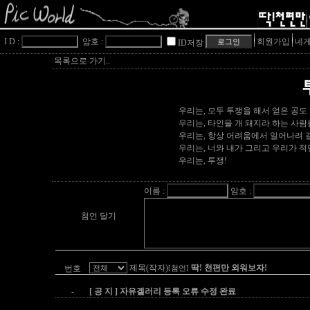
I D :
암호 :
회원가입
네게
ID저장
목록으로 가기..
우리는, 모두 투쟁을 해서 얻은 공
우리는, 타인을 개 돼지라 하는 사람
우리는, 항상 어려움에서 일어나려 
우리는, 너와 내가 그리고 우리가 적
우리는, 투쟁!
이름 :
암호 :
첨언 달기
제목(작자)
딱! 천편만 외워보자!
번호
[첨언]
-
[ 공 지 ] 자유겔러리 등록 오류 수정 완료