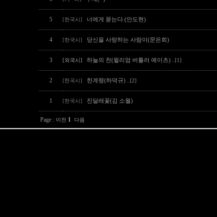
5
너에게 묻는다.(안도현)
[한국시]
4
당신을 사랑하는 사람이(문은희)
[한국시]
3
하늘의 천(윌리엄 버틀러 예이츠)
[외국시]
..[1]
2
한계령(하덕규)
[한국시]
..[2]
1
진달래꽃(김 소월)
[한국시]
1
Page :
이전
다음