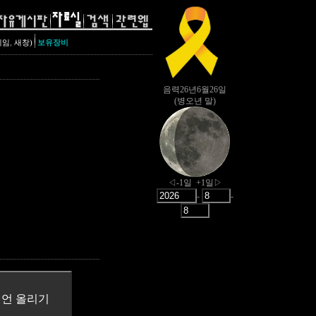
,
레임
새창)
보유장비