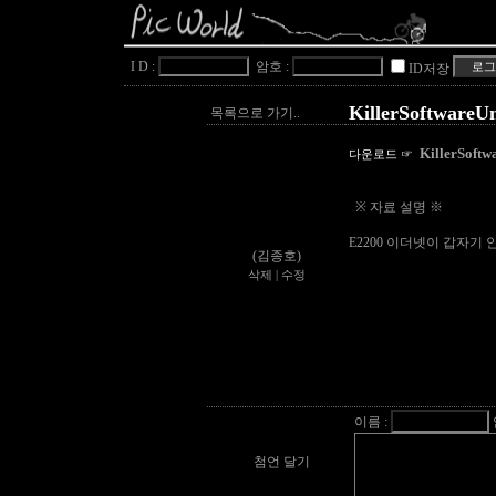
I D :
암호 :
ID저장
KillerSoftwareUn
목록으로 가기..
KillerSoftwa
다운로드 ☞
※ 자료 설명 ※
E2200 이더넷이 갑자기
(김종호)
삭제
|
수정
이름 :
첨언 달기