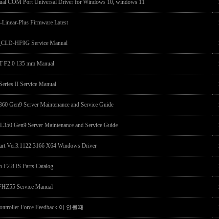
rtual COM Port Universal Driver for Windows 10, windows 11
Linear-Plus Firmware Latest
_CLD-HF9G Service Manual
 T F2.0 135 mm Manual
eries II Service Manual
60 Gen9 Server Maintenance and Service Guide
350 Gen9 Server Maintenance and Service Guide
 cart Ver3.1122.3166 X64 Windows Driver
F2.8 IS Parts Catalog
HZ55 Service Manual
ntroller Force Feedback 이 안될때