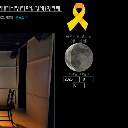
,
레임
새창)
보유장비