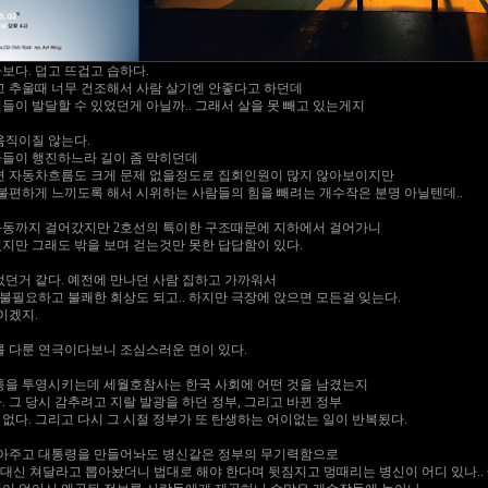
보다. 덥고 뜨겁고 습하다.
고 추울때 너무 건조해서 사람 살기엔 안좋다고 하던데
이 발달할 수 있었던게 아닐까.. 그래서 살을 못 빼고 있는게지
움직이질 않는다.
들이 행진하느라 길이 좀 막히던데
면 자동차흐름도 크게 문제 없을정도로 집회인원이 많지 않아보이지만
 불편하게 느끼도록 해서 시위하는 사람들의 힘을 빼려는 개수작은 분명 아닐텐데..
화동까지 걸어갔지만 2호선의 특이한 구조때문에 지하에서 걸어가니
지만 그래도 밖을 보며 걷는것만 못한 답답함이 있다.
었던거 같다. 예전에 만나던 사람 집하고 가까워서
 불필요하고 불쾌한 회상도 되고.. 하지만 극장에 앉으면 모든걸 잊는다.
이겠지.
를 다룬 연극이다보니 조심스러운 면이 있다.
통을 투영시키는데 세월호참사는 한국 사회에 어떤 것을 남겼는지
 그 당시 감추려고 지랄 발광을 하던 정부, 그리고 바뀐 정부
다. 그리고 다시 그 시절 정부가 또 탄생하는 어이없는 일이 반복됬다.
뽑아주고 대통령을 만들어놔도 병신같은 정부의 무기력함으로
 대신 쳐달라고 뽑아놨더니 법대로 해야 한다며 뒷짐지고 멍때리는 병신이 어디 있나.. 