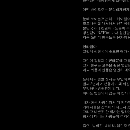
면책권이 대통령에게 있다는건 
어떤 바이오주는 분식회계한게 
눈에 보이는것만 해도 헤아릴수
코로나좀 잘 대처해서 선진국하
분단국가에 친일매국노들이 득세
병신같이 NATO에 가서 원전
각종 쓰레기 언론들은 윤가의 
안타깝다.
그렇게 선진국이 좋으면 해라~
그런데 검찰과 언론때문에 고통
그의 친구는 고통을 줬던 엿같
이 새끼들의 만행은 엄연히 계속
도데체 세월호 참사는 무엇이 
벌써 8년이 지났음에도 왜 뒤
무엇하나 밝혀진게 없다.
아마도 맺음되지 않은 이 참사
내가 한국 사람이라서 더 안
가해자들은 감옥에서 나오지 못
그리고 나쁜짓 한 회사는 망하
회사에 다니는 사람들이 경각심
출연 : 방희진, 박혜리, 임현