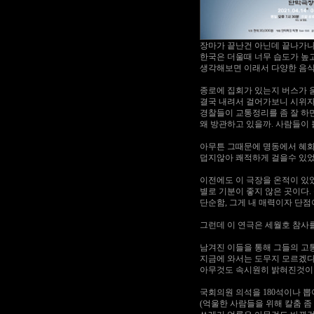
장마가 끝난건 아닌데 끝나가나
한국은 더울때 너무 습도가 높
생각해보면 이래서 다양한 음식들
종로에 집회가 있는지 버스가 
결국 내려서 걸어가보니 시위자
경찰들이 교통정리를 좀 잘 하
왜 방관하고 있을까. 사람들이
아무튼 그때문에 명동에서 혜
덥지않아 쾌적하게 걸을수 있었
이전에도 이 극장을 온적이 있
별로 기분이 좋지 않은 곳이다.
단순함, 그게 내 매력이자 단점
그런데 이 연극은 세월호 참사
남겨진 이들을 통해 그들의 고
지금에 와서는 도무지 모르겠다.
아무것도 속시원히 밝혀진것이 없
국회의원 의석을 180석이나 
(억울한 사람들을 위해 칼춤 좀