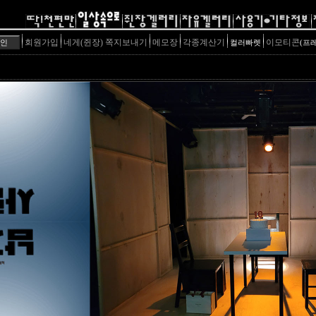
회원가입
네게(쥔장) 쪽지보내기
메모장
각종계산기
이모티콘
컬러빠렛
(프