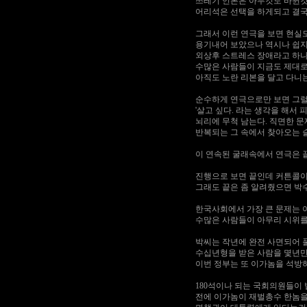
쓰레기 언론은 아무것도 바뀐것
어리석은 선택을 하게되고 결국
그래서 이런 연극을 보면 현실
용기내어 보았으나 역시나 쉽지
외상후 스트레스 장애라고 하나
수많은 사람들이 지금도 제대로
아직도 노란 리본을 달고 다니
순수하게 연극으로만 보면 그럴
'살고 싶다. 라는 생각을 해서
뇌리에 무척 남는다. 직면한 
반복되는 그 속에서 찾아오는 
이 연속된 굴래속에서 연극은 끝
진행으로 보면 끝인데 커튼콜이
그래도 끝은 좀 알려줬으면 박
한국사회에서 가장 큰 문제는 
수많은 사람들이 아무리 시위를
박씨는 작년에 완전 사면되어 
수십년형을 받은 사람을 몇년만
이번 정부는 또 이가놈을 석방
180석이나 되는 국회의원들이
전에 이가놈이 재벌총수 한놈을