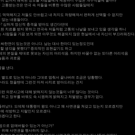
이 없어서 왜곡된 정보를 사람들에게 제공하니 수많은 개수작들에 놀아나
 고통받는것은 연극 속 저들을 비롯한 수많은 사람들일테지
도 먹먹해지고 저들도 안쓰럽고 내 처지도 처량해져서 편하게 선택할 수 없지만
 않는 내용들이다.
? 심하게 정신적 충격을 받아도 생긴다던데
된 치료를 받지 못하고 연극속 저들처럼 고통의 나날을 보내고 있을 생각을 하니
는 사람들을 가끔 보게 되면 아무것도 해결되지 않은 현실에서 내 자신이 부끄러워진다
싸한면이 있는것은 아니다. 남는 대사 한마디 있는정도인데
 피할 생각을 못했다'? 중의적인 표현같기도 하고
문제의 본질을 제대로 못보는 자신의 어리석음. 하지만 바꿀수 없는 또다른 어리석음
슬픔과 괴로움
을 낸다.
 별도로 있는게 아니라 그대로 멈춰서 끝나버려 조금은 당황했다.
수라도 쳤을텐데 그런것 마져 사치로 받아드리는 건지
이런 의문사고에 대해 밝혀지지 않는것들이 너무 많다는 것이다.
 하고 정부를 바꿔도 속 시원하게 밝혀지고 처벌받는 경우가 없다.
풀려났다. 도데체 대통령이 왕도 아니고 왜 사면권을 쳐갖고 있는지 모르겠지만
에 석방하고 지랄인지 모르겠다.
하겠다고 한다.
 법으로 없애버릴수 있는거 아닌가?
 위해 사면권을 행사하지 않나..