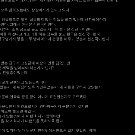
한편으로 이해가 되는데 왜 타인의 사면권을 가지고 있는지 납득이 안된다.
모두 밝혀졌는데도 상장폐지가 안되고 있다.
 없을정도로 많은, 납득되지 않는 짓들을 하고 있는데 선진국이란다.
란다. 그래서 한국은 선진국이란다.
하니 또 반공으로 몰고 있는 시국에 한국은 선진국이란다.
팔이를 하겠다고 개소리를 하는 정부를 놓고 한국은 선진국이란다.
똥구멍에서 똥을 모두 빨아먹으며 관장을 해주고 있는데 선진국이란다.
받는 친구가 고심끝에 이승의 연을 끊었으면
은 세력을 밟아놔야 하는거 아닌가?
 진행중이었는데...
어떻게 진행되고 있는것이더냐..
집혔는지, 왜 뒤집히도록 가만두었는지, 왜 저들을 구하지 않았는지
때문에 연극의 끝을 끝이 아니게 표현한건지도 모르겠다.
타까운것인지 인간으로서의 안타까움인지 구분되지 않지만
하도록 했으면 좋겠다.
는게 맞는것이다. 이런 회사가 망해야만
을 갖고 회사가 나쁜짓을 못하도록 한다.
모 인거 같지만 누가 누군지 인터넷에서만으론 알기 헷갈림.. 에휴