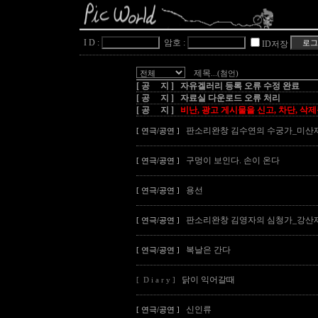
I D :
암호 :
ID저장
제목
...(첨언)
[ 공 지 ] 자유겔러리 등록 오류 수정 완료
[ 공 지 ] 자료실 다운로드 오류 처리
[ 공 지 ]
비난, 광고 게시물을 신고, 차단, 삭
판소리완창 김수연의 수궁가_미산
[ 연극/공연 ]
구멍이 보인다. 손이 온다
[ 연극/공연 ]
용선
[ 연극/공연 ]
판소리완창 김영자의 심청가_강산
[ 연극/공연 ]
복날은 간다
[ 연극/공연 ]
닭이 익어갈때
[ D i a r y ]
신인류
[ 연극/공연 ]