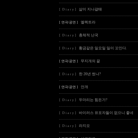
삶이 지나갈때
[ D i a r y ]
엘렉트라
[ 연극/공연 ]
총체적 난국
[ D i a r y ]
황금같은 일요일 일이 꼬인다.
[ D i a r y ]
무지개의 끝
[ 연극/공연 ]
한 20년 썼나?
[ D i a r y ]
안개
[ 연극/공연 ]
두마리는 힘든가?
[ D i a r y ]
바이러스 유포자들이 없으니 좋네
[ D i a r y ]
라지오
[ D i a r y ]