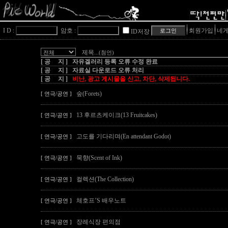
I D :
암호 :
회원가입
네게
ID저장
제목
...(첨언)
[ 공 지 ] 자유겔러리 등록 오류 수정 완료
[ 공 지 ] 자료실 다운로드 오류 처리
[ 공 지 ]
비난, 광고 게시물을 신고, 차단, 삭제됩니다.
숲(Forets)
[ 연극/공연 ]
13 후르츠케이크(13 Fruitcakes)
[ 연극/공연 ]
고도를 기다리며(En attendant Godot)
[ 연극/공연 ]
묵향(Scent of Ink)
[ 연극/공연 ]
컬렉션(The Collection)
[ 연극/공연 ]
체호프’S 배우노트
[ 연극/공연 ]
장례식장 편의점
[ 연극/공연 ]