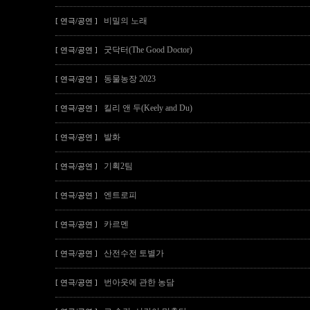
비밀의 노래
[ 연극/공연 ]
굿닥터(The Good Doctor)
[ 연극/공연 ]
동물농장 2023
[ 연극/공연 ]
킬리 앤 두(Keely and Du)
[ 연극/공연 ]
발화
[ 연극/공연 ]
기획2팀
[ 연극/공연 ]
엔트로피
[ 연극/공연 ]
카르멘
[ 연극/공연 ]
산전수전 토별가
[ 연극/공연 ]
번아웃에 관한 농담
[ 연극/공연 ]